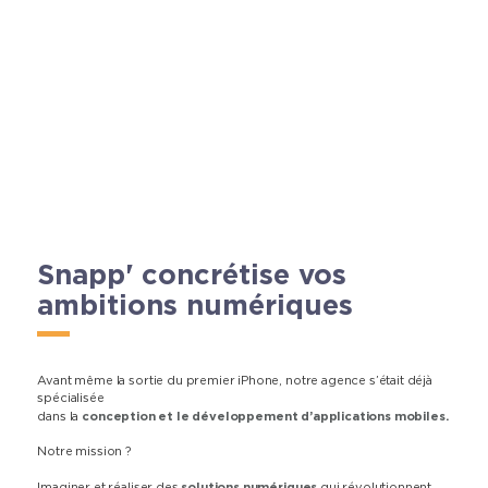
Snapp' concrétise vos